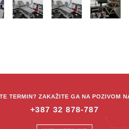
TE TERMIN? ZAKAŽITE GA NA POZIVOM N
+387 32 878-787