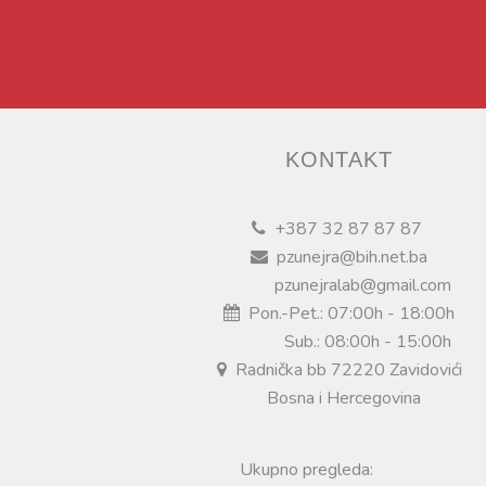
KONTAKT
+387 32 87 87 87
pzunejra@bih.net.ba
pzunejralab@gmail.com
Pon.-Pet.: 07:00h - 18:00h
Sub.: 08:00h - 15:00h
Radnička bb 72220 Zavidovići
Bosna i Hercegovina
Ukupno pregleda: